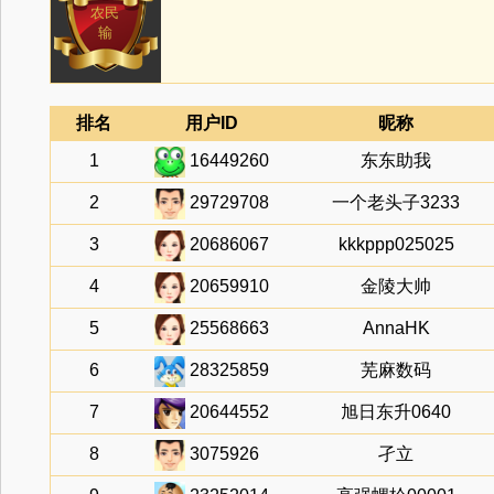
农民
输
排名
用户ID
昵称
1
16449260
东东助我
2
29729708
一个老头子3233
3
20686067
kkkppp025025
4
20659910
金陵大帅
5
25568663
AnnaHK
6
28325859
芜麻数码
7
20644552
旭日东升0640
8
3075926
孑立