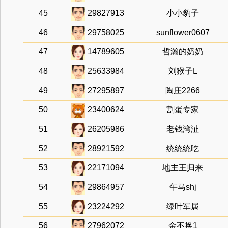
45
29827913
小小豹子
46
29758025
sunflower0607
47
14789605
哲瀚的奶奶
48
25633984
刘猴子L
49
27295897
陶庄2266
50
23400624
割蛋专家
51
26205986
老钱湾沚
52
28921592
统统统吃
53
22171094
地主王归来
54
29864957
午马shj
55
23224292
绿叶军属
56
27962072
金不换1