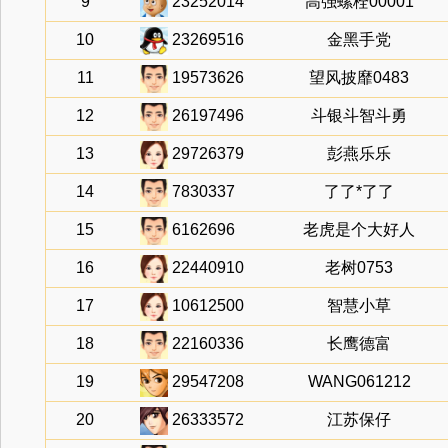
9
23252014
高强螺栓00001
10
23269516
金黑手党
11
19573626
望风披靡0483
12
26197496
斗银斗智斗勇
13
29726379
彭燕乐乐
14
7830337
了了*了了
15
6162696
老虎是个大好人
16
22440910
老树0753
17
10612500
智慧小草
18
22160336
长鹰德富
19
29547208
WANG061212
20
26333572
江苏保仔