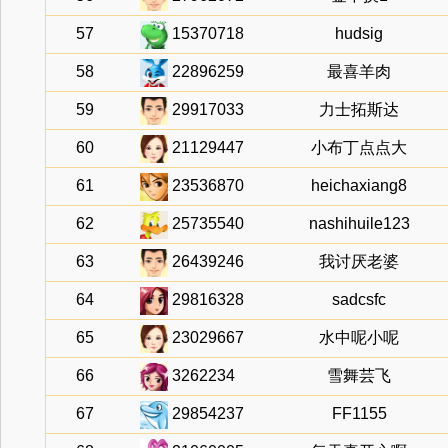
57
15370718
hudsig
58
22896259
最喜羊肉
59
29917033
力士拓斯达
60
21129447
小布丁点点大
61
23536870
heichaxiang8
62
25735540
nashihuile123
63
26439246
我讨厌老婆
64
29816328
sadcsfc
65
23029667
水中呢小呢
66
3262234
雪舞芸飞
67
29854237
FF1155